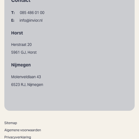
Contact
T:
085 486 01 00
E:
info@invior.nl
Horst
Herstraat 20
5961 GJ, Horst
Nijmegen
Molenveldlaan 43
6523 RJ, Nijmegen
Sitemap
Algemene voorwaarden
Privacyverklaring