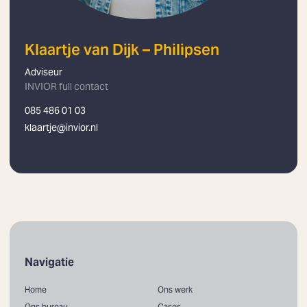
Klaartje van Dijk – Philipsen
Adviseur
INVIOR full contact
085 486 01 03
klaartje@invior.nl
Navigatie
Home
Ons werk
Ons bureau
Cases