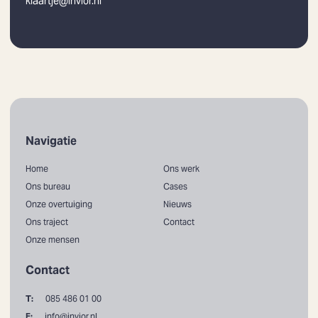
klaartje@invior.nl
Navigatie
Home
Ons werk
Ons bureau
Cases
Onze overtuiging
Nieuws
Ons traject
Contact
Onze mensen
Contact
T:
085 486 01 00
E:
info@invior.nl