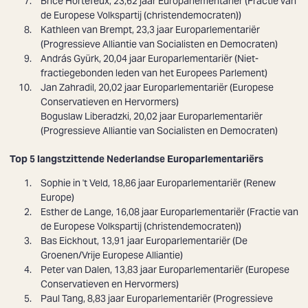
Brice Hortefeux
, 23,62 jaar Europarlementariër (Fractie van
de Europese Volkspartij (christendemocraten))
Kathleen van Brempt
, 23,3 jaar Europarlementariër
(Progressieve Alliantie van Socialisten en Democraten)
András Gyürk
, 20,04 jaar Europarlementariër (Niet-
fractiegebonden leden van het Europees Parlement)
Jan Zahradil
, 20,02 jaar Europarlementariër (Europese
Conservatieven en Hervormers)
Boguslaw Liberadzki
, 20,02 jaar Europarlementariër
(Progressieve Alliantie van Socialisten en Democraten)
Top 5 langstzittende Nederlandse Europarlementariërs
Sophie in 't Veld
, 18,86 jaar Europarlementariër (Renew
Europe)
Esther de Lange
, 16,08 jaar Europarlementariër (Fractie van
de Europese Volkspartij (christendemocraten))
Bas Eickhout,
13,91 jaar Europarlementariër (De
Groenen/Vrije Europese Alliantie)
Peter van Dalen
, 13,83 jaar Europarlementariër (Europese
Conservatieven en Hervormers)
Paul Tang
, 8,83 jaar Europarlementariër (Progressieve