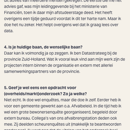
dit advies van meerdere mensen gekregen. De eerste die me het
advies gaf, was mijn leidinggevende bij het ministerie van
Financiën, toen ik daar mijn afstudeerstage deed. Het heeft
overigens een tijdje geduurd voordat ik dit ter harte nam. Maar ik
doe het nu zeker. Het helpt overigens wel dat ik graag lees over
data.
4.
Is je huidige baan, de wenselijke baan?
Daar kan ik volmondig ja op zeggen. Ik ben Datastrateeg bij de
provincie Zuid-Holland. Wat ik vooral leuk vind aan mijn werk zijn de
projecten intern binnen de organisatie en extern met allerlei
samenwerkingspartners van de provincie.
5. Geef je wel eens een opdracht voor
(overheids/markt)onderzoek? Zo ja welke?
Niet echt. Ik doe wel enquêtes, maar die doe ik zelf. Eerder heb ik
voor een gemeente gewerkt aan o.a. Afvalbeleid. In die tijd heb ik
wel een grote bewonersenquête georganiseerd, begeleid door
extern bureau. Collega’s van ons afvalbrengstation deden ook
mee. Zij deelden scheurenquêtes uit (makkelijk te beantwoorden