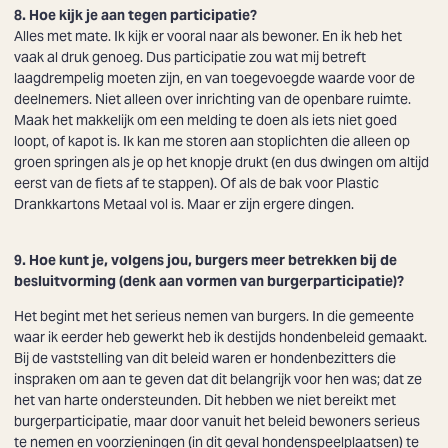
8. Hoe kijk je aan tegen participatie?
Alles met mate. Ik kijk er vooral naar als bewoner. En ik heb het
Zoeken
vaak al druk genoeg. Dus participatie zou wat mij betreft
laagdrempelig moeten zijn, en van toegevoegde waarde voor de
deelnemers. Niet alleen over inrichting van de openbare ruimte.
Maak het makkelijk om een melding te doen als iets niet goed
loopt, of kapot is. Ik kan me storen aan stoplichten die alleen op
groen springen als je op het knopje drukt (en dus dwingen om altijd
eerst van de fiets af te stappen). Of als de bak voor Plastic
Drankkartons Metaal vol is. Maar er zijn ergere dingen.
9. Hoe kunt je, volgens jou, burgers meer betrekken bij de
besluitvorming (denk aan vormen van burgerparticipatie)?
Het begint met het serieus nemen van burgers. In die gemeente
waar ik eerder heb gewerkt heb ik destijds hondenbeleid gemaakt.
Bij de vaststelling van dit beleid waren er hondenbezitters die
inspraken om aan te geven dat dit belangrijk voor hen was; dat ze
het van harte ondersteunden. Dit hebben we niet bereikt met
burgerparticipatie, maar door vanuit het beleid bewoners serieus
te nemen en voorzieningen (in dit geval hondenspeelplaatsen) te