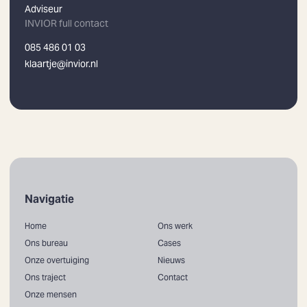
Adviseur
INVIOR full contact
085 486 01 03
klaartje@invior.nl
Navigatie
Home
Ons werk
Ons bureau
Cases
Onze overtuiging
Nieuws
Ons traject
Contact
Onze mensen