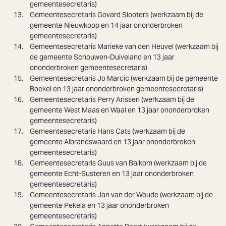
gemeentesecretaris)
Gemeentesecretaris
Govard Slooters
(werkzaam bij de
gemeente Nieuwkoop en 14 jaar ononderbroken
gemeentesecretaris)
Gemeentesecretaris
Marieke van den Heuvel
(werkzaam bij
de gemeente Schouwen-Duiveland en 13 jaar
ononderbroken gemeentesecretaris)
Gemeentesecretaris
Jo Marcic
(werkzaam bij de gemeente
Boekel en 13 jaar ononderbroken gemeentesecretaris)
Gemeentesecretaris
Perry Arissen
(werkzaam bij de
gemeente West Maas en Waal en 13 jaar ononderbroken
gemeentesecretaris)
Gemeentesecretaris
Hans Cats
(werkzaam bij de
gemeente Albrandswaard en 13 jaar ononderbroken
gemeentesecretaris)
Gemeentesecretaris
Guus van Balkom
(werkzaam bij de
gemeente Echt-Susteren en 13 jaar ononderbroken
gemeentesecretaris)
Gemeentesecretaris
Jan van der Woude
(werkzaam bij de
gemeente Pekela en 13 jaar ononderbroken
gemeentesecretaris)