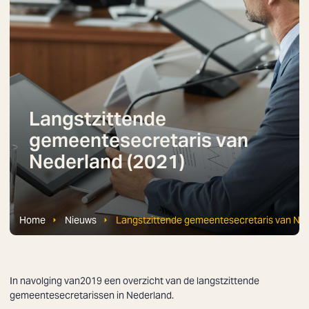
Langstzittende
gemeentesecretaris van
Nederland (2021)
Home
Nieuws
Langstzittende gemeentesecretaris van Ned
In navolging van
2019
een overzicht van de langstzittende
gemeentesecretarissen in Nederland.