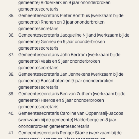
gemeente) Ridderkerk en 9 jaar ononderbroken
gemeentesecretaris
Gemeentesecretaris
Pieter Bonthuis
(werkzaam bij de
gemeente) Rhenen en 9 jaar ononderbroken
gemeentesecretaris
Gemeentesecretaris
Jacqueline Nijland
(werkzaam bij de
gemeente) Gennep en 9 jaar ononderbroken
gemeentesecretaris
Gemeentesecretaris
John Bertram
(werkzaam bij de
gemeente) Vaals en 9 jaar ononderbroken
gemeentesecretaris
Gemeentesecretaris
Jan Jennekens
(werkzaam bij de
Zoeken
gemeente) Bunschoten en 9 jaar ononderbroken
gemeentesecretaris
Gemeentesecretaris
Ben van Zuthem
(werkzaam bij de
gemeente) Heerde en 9 jaar ononderbroken
gemeentesecretaris
Gemeentesecretaris
Caroline van Oppenraaij-Jacobs
(werkzaam bij de gemeente) Halderberge en 8 jaar
ononderbroken gemeentesecretaris
Gemeentesecretaris
Renger Starke
(werkzaam bij de